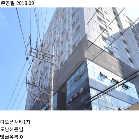
준공일
2018.09
디오션시티1차
도남해든빌
댓글목록
0